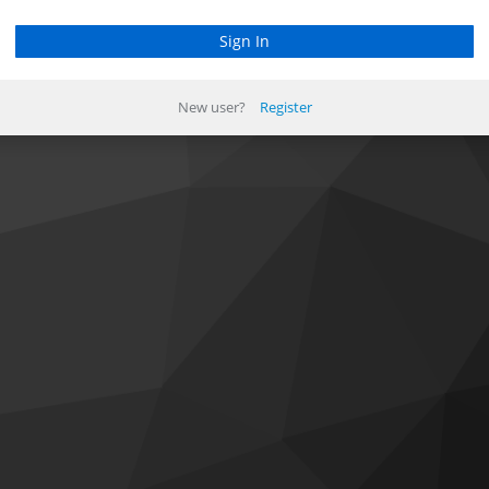
New user?
Register