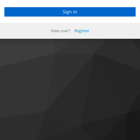
New user?
Register